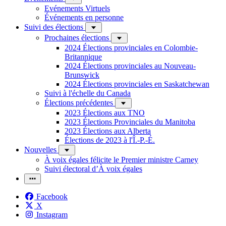
Evénements Virtuels
Événements en personne
Suivi des élections
Prochaines élections
2024 Élections provinciales en Colombie-
Britannique
2024 Élections provinciales au Nouveau-
Brunswick
2024 Élections provinciales en Saskatchewan
Suivi à l'échelle du Canada
Élections précédentes
2023 Élections aux TNO
2023 Élections Provinciales du Manitoba
2023 Élections aux Alberta
Élections de 2023 à l'Î.-P.-É.
Nouvelles
À voix égales félicite le Premier ministre Carney
Suivi électoral d’À voix égales
Facebook
X
Instagram