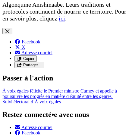
Algonquine Anishinaabe. Leurs traditions et
protocoles continuent de nourrir ce territoire. Pour
en savoir plus, cliquez
ici
.
Facebook
X
Adresse courriel
Copier
Partager…
Passer à l'action
À voix égales félicite le Premier ministre Carney et appelle à
poursuivre les progrès en matière d'équité entre les genres
Suivi électoral d’À voix égales
Restez connecté•e avec nous
Adresse courriel
Facebook