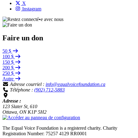
X
Instagram
Faire un don
50 $
100 $
150 $
200 $
250 $
Autre
Adresse courriel :
info@equalvoicefoundation.ca
Téléphone :
(902) 712-5883
Adresse :
123 Slater St, 610
Ottawa, ON K1P 5H2
The Equal Voice Foundation is a registered charity.
Charity
Registration Number: 75257 4129 RR0001