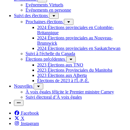
Evénements Virtuels
Événements en personne
Suivi des élections
Prochaines élections
2024 Élections provinciales en Colombie-
Britannique
2024 Élections provinciales au Nouveau-
Brunswick
2024 Élections provinciales en Saskatchewan
Suivi à l'échelle du Canada
Élections précédentes
2023 Élections aux TNO
2023 Élections Provinciales du Manitoba
2023 Élections aux Alberta
Élections de 2023 à l'Î.-P.-É.
Nouvelles
À voix égales félicite le Premier ministre Carney
Suivi électoral d’À voix égales
Facebook
X
Instagram