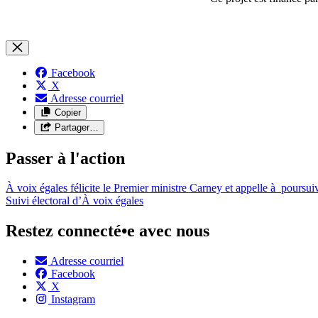
Facebook
X
Adresse courriel
Copier
Partager…
Passer à l'action
À voix égales félicite le Premier ministre Carney et appelle à poursuiv
Suivi électoral d’À voix égales
Restez connecté•e avec nous
Adresse courriel
Facebook
X
Instagram