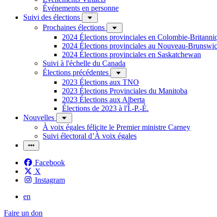
Événements en personne
Suivi des élections
Prochaines élections
2024 Élections provinciales en Colombie-Britanni
2024 Élections provinciales au Nouveau-Brunswi
2024 Élections provinciales en Saskatchewan
Suivi à l'échelle du Canada
Élections précédentes
2023 Élections aux TNO
2023 Élections Provinciales du Manitoba
2023 Élections aux Alberta
Élections de 2023 à l'Î.-P.-É.
Nouvelles
À voix égales félicite le Premier ministre Carney
Suivi électoral d’À voix égales
Facebook
X
Instagram
en
Faire un don