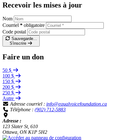
Recevoir les mises à jour
Nom
Courriel
*
obligatoire
Code postal
Sauvegarde…
S'inscrire
Faire un don
50 $
100 $
150 $
200 $
250 $
Autre
Adresse courriel :
info@equalvoicefoundation.ca
Téléphone :
(902) 712-5883
Adresse :
123 Slater St, 610
Ottawa, ON K1P 5H2