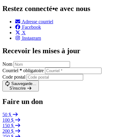
Restez connecté•e avec nous
Adresse courriel
Facebook
X
Instagram
Recevoir les mises à jour
Nom
Courriel
*
obligatoire
Code postal
Sauvegarde…
S'inscrire
Faire un don
50 $
100 $
150 $
200 $
250 $