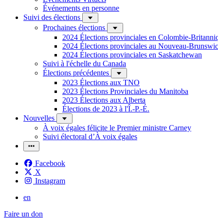
Événements en personne
Suivi des élections
Prochaines élections
2024 Élections provinciales en Colombie-Britanni
2024 Élections provinciales au Nouveau-Brunswi
2024 Élections provinciales en Saskatchewan
Suivi à l'échelle du Canada
Élections précédentes
2023 Élections aux TNO
2023 Élections Provinciales du Manitoba
2023 Élections aux Alberta
Élections de 2023 à l'Î.-P.-É.
Nouvelles
À voix égales félicite le Premier ministre Carney
Suivi électoral d’À voix égales
Facebook
X
Instagram
en
Faire un don