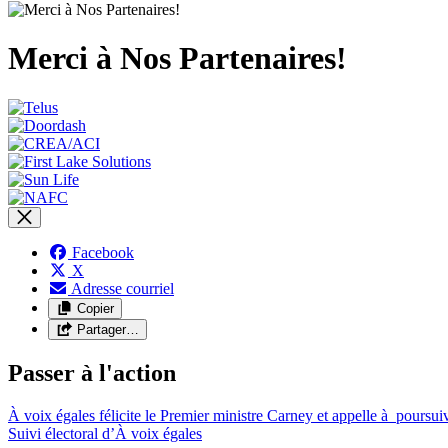
Merci à Nos Partenaires!
Facebook
X
Adresse courriel
Copier
Partager…
Passer à l'action
À voix égales félicite le Premier ministre Carney et appelle à poursuiv
Suivi électoral d’À voix égales