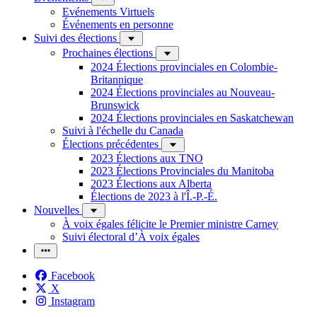
Evénements Virtuels
Événements en personne
Suivi des élections
Prochaines élections
2024 Élections provinciales en Colombie-
Britannique
2024 Élections provinciales au Nouveau-
Brunswick
2024 Élections provinciales en Saskatchewan
Suivi à l'échelle du Canada
Élections précédentes
2023 Élections aux TNO
2023 Élections Provinciales du Manitoba
2023 Élections aux Alberta
Élections de 2023 à l'Î.-P.-É.
Nouvelles
À voix égales félicite le Premier ministre Carney
Suivi électoral d’À voix égales
Facebook
X
Instagram