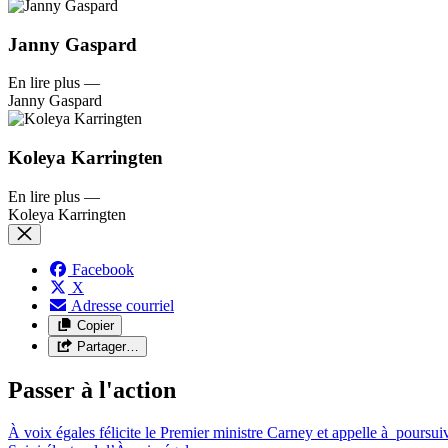
Janny Gaspard
En lire plus
—
Janny Gaspard
Koleya Karringten
En lire plus
—
Koleya Karringten
Facebook
X
Adresse courriel
Copier
Partager…
Passer à l'action
À voix égales félicite le Premier ministre Carney et appelle à poursuiv