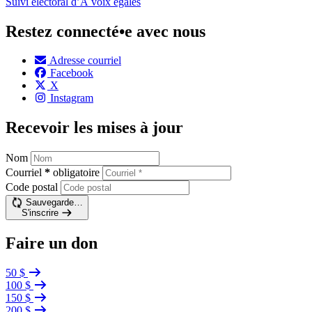
Suivi électoral d’À voix égales
Restez connecté•e avec nous
Adresse courriel
Facebook
X
Instagram
Recevoir les mises à jour
Nom
Courriel
*
obligatoire
Code postal
Sauvegarde…
S'inscrire
Faire un don
50 $
100 $
150 $
200 $