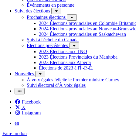
Événements en personne
Suivi des élections
Prochaines élections
2024 Élections provinciales en Colombie-Britanni
2024 Élections provinciales au Nouveau-Brunswi
2024 Élections provinciales en Saskatchewan
Suivi à l'échelle du Canada
Élections précédentes
2023 Élections aux TNO
2023 Élections Provinciales du Manitoba
2023 Élections aux Alberta
Élections de 2023 à l'Î.-P.-É.
Nouvelles
À voix égales félicite le Premier ministre Carney
Suivi électoral d’À voix égales
Facebook
X
Instagram
en
Faire un don